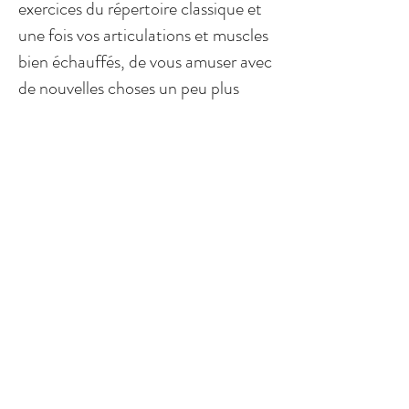
exercices du répertoire classique et
une fois vos articulations et muscles
bien échauffés, de vous amuser avec
de nouvelles choses un peu plus
challenging.
Pour plus de précisions dans les
mouvements et les explications
anatomiques je vous propose de
faire ce stage en Français, la french
touch à est partout à San Francisco
même dans votre studio de Pilates!
Purchase a workshop class
here
and
then sign up through our online
scheduling page with the button
below!